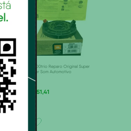
ume Para
Rpst400trio Reparo Original Super
itório,
Tweeter Som Automotivo
Madruga
R$
151
,
41