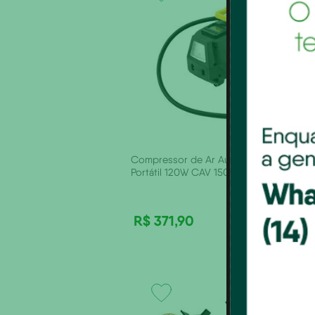
Compressor de Ar Automotivo
Portátil 120W CAV 150 VONDER
R$
371
,
90