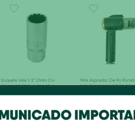
Soquete Vela 1/2'' 21mm Crv
Mini Aspirador De Po Portatil
Hexagonal Stels Automotivo
Usb Recarregavel 2 Em 1 Retr
Automotivo Sofa Preto
R$
30
,
90
R$
192
,
90