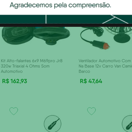
Kit Alto-falantes 6x9 M69pro Jr8
Ventilador Automotivo Com
320w Triaxial 4 Ohms Som
Na Base 12v Carro Van Cam
Automotivo
Barco
R$
162
,
93
R$
47
,
64