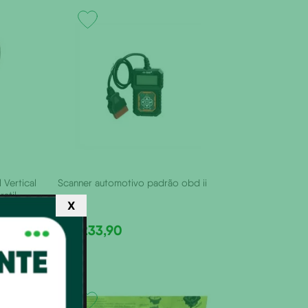
 Vertical
Scanner automotivo padrão obd ii
atil
X
R$
233
,
90