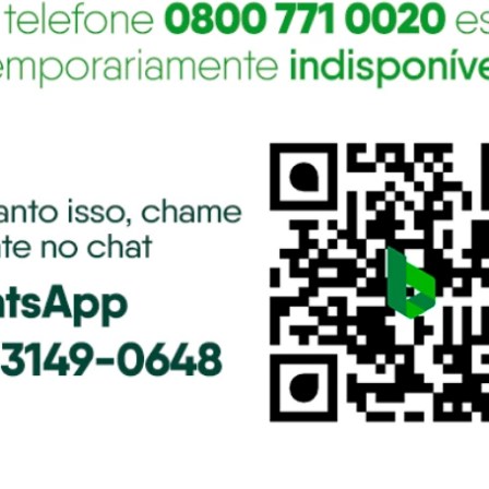
Suporte Automotivo Organizador
Cheirinho Aromatizante Perf
Banco Porta Objetos Organizador
Carro Automotivo Novo, Escr
Automotivo Para Encosto. Mantém
Casa, Quarto Cheiroso Sr 
Tudo Em Ordem
R$
106
,
82
R$
13
,
99