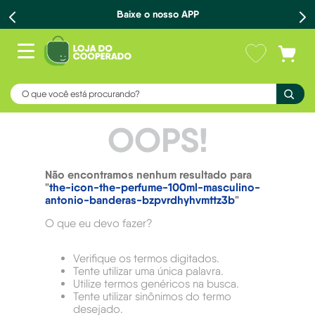
Baixe o nosso APP
O que você está procurando?
OOPS!
Não encontramos nenhum resultado para
"
the-icon-the-perfume-100ml-masculino-
antonio-banderas-bzpvrdhyhvmttz3b
"
O que eu devo fazer?
Verifique os termos digitados.
Tente utilizar uma única palavra.
Utilize termos genéricos na busca.
Tente utilizar sinônimos do termo
desejado.