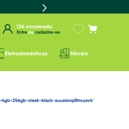
Olá cooperado,
Entre
ou
cadastre-se
Eletrodomésticos
Móveis
0i-4gb-256gb-sleek-black-zuua4mqi8troyav4
"