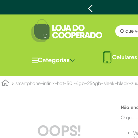
O que voc
Celulares
Categorias
smartphone-infinix-hot-50i-4gb-256gb-sleek-black-zu
Não enc
O que e
OOPS!
Ve