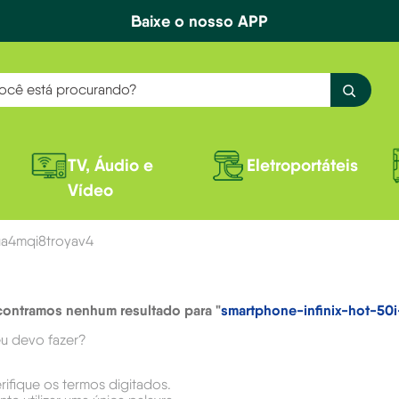
Baixe o nosso APP
ê está procurando?
TV, Áudio e
Eletroportáteis
Vídeo
ua4mqi8troyav4
ontramos nenhum resultado para "
smartphone-infinix-hot-5
u devo fazer?
rifique os termos digitados.