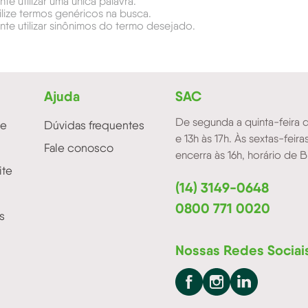
nte utilizar uma única palavra.
ilize termos genéricos na busca.
nte utilizar sinônimos do termo desejado.
Ajuda
SAC
De segunda a quinta-feira d
de
Dúvidas frequentes
e 13h às 17h. Às sextas-feir
Fale conosco
encerra às 16h, horário de Br
ite
(14) 3149-0648
0800 771 0020
s
Nossas Redes Sociai